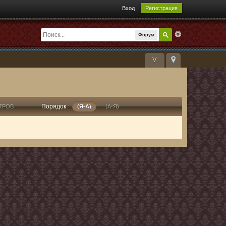
Вход
Регистрация
Форум
V
Порядок
ТРОВ
(Я-А)
(А-Я)