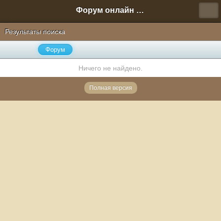
Форум онлайн игры "Новая Эра" (Нюра Биз)
Результаты поиска
Форум
Ничего не найдено.
Полная версия