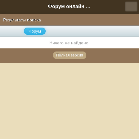
Форум онлайн игры "Новая Эра" (Нюра Биз)
Результаты поиска
Форум
Ничего не найдено.
Полная версия