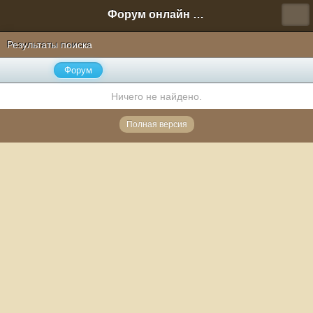
Форум онлайн игры "Новая Эра" (Нюра Биз)
Результаты поиска
Форум
Ничего не найдено.
Полная версия