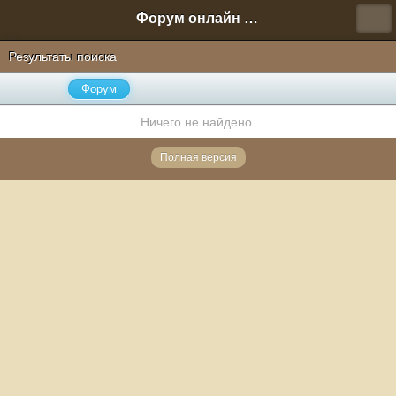
Форум онлайн игры "Новая Эра" (Нюра Биз)
Результаты поиска
Форум
Ничего не найдено.
Полная версия