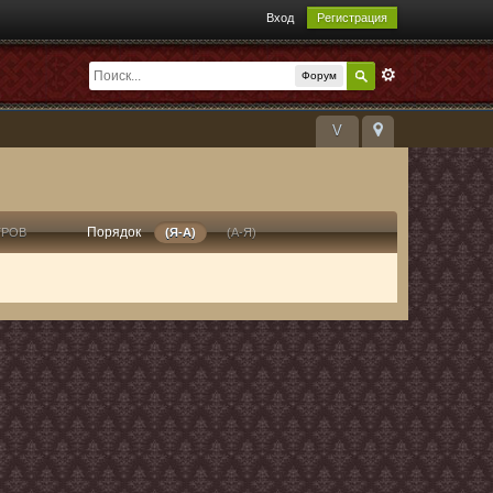
Вход
Регистрация
Форум
V
Порядок
ТРОВ
(Я-А)
(А-Я)