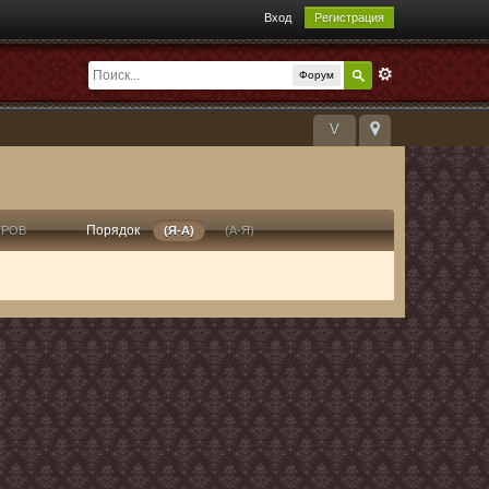
Вход
Регистрация
Форум
V
Порядок
ТРОВ
(Я-А)
(А-Я)