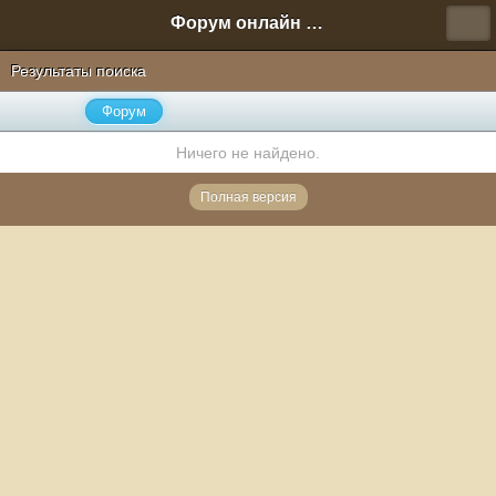
Форум онлайн игры "Новая Эра" (Нюра Биз)
Результаты поиска
Форум
Ничего не найдено.
Полная версия