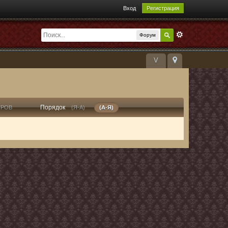
Вход
Регистрация
Форум
V
Порядок
ТРОВ
(Я-А)
(А-Я)