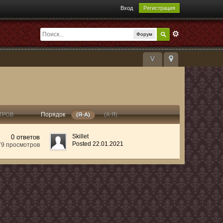
Вход
Регистрация
Форум
V
Порядок
ТРОВ
(Я-А)
(А-Я)
Skillet
0 ответов
Posted 22.01.2021
79 просмотров