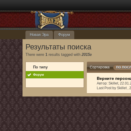
Новая Эра
Форум
Результаты поиска
There were
1
results tagged with
2015г
По типу
Сортировка
ПО ПОС
Форум
Верните персона
Автор: Skillet, 22.0
Last Post by Skillet ,