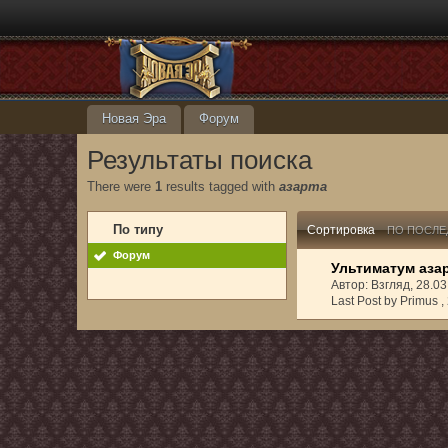
Новая Эра
Форум
Результаты поиска
There were
1
results tagged with
азарта
По типу
Сортировка
ПО ПОСЛЕ
Форум
Ультиматум аза
Автор: Взгляд, 28.0
Last Post by Primus ,