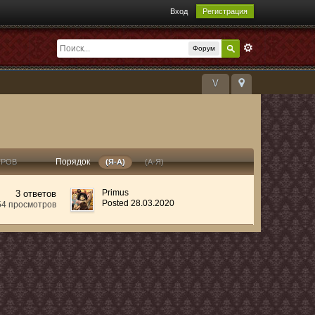
Вход
Регистрация
Форум
V
Порядок
ТРОВ
(Я-А)
(А-Я)
Primus
3 ответов
Posted 28.03.2020
54 просмотров