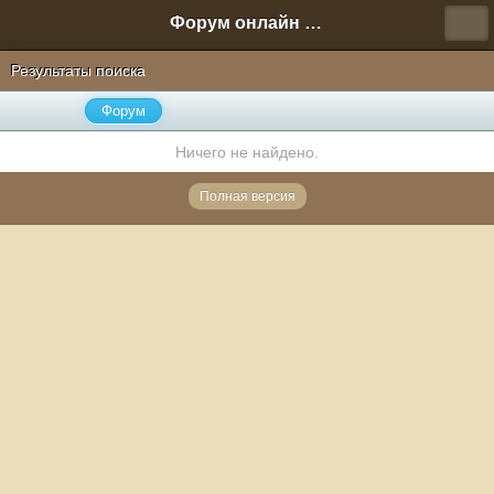
Форум онлайн игры "Новая Эра" (Нюра Биз)
Результаты поиска
Форум
Ничего не найдено.
Полная версия