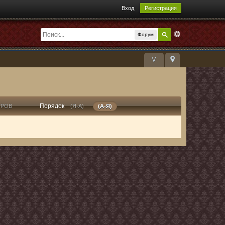
Вход
Регистрация
Форум
V
Порядок
ТРОВ
(Я-А)
(А-Я)