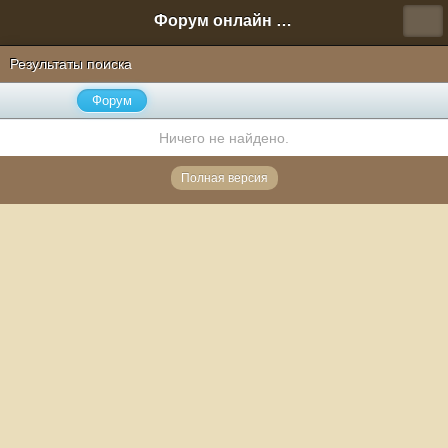
Форум онлайн игры "Новая Эра" (Нюра Биз)
Результаты поиска
Форум
Ничего не найдено.
Полная версия