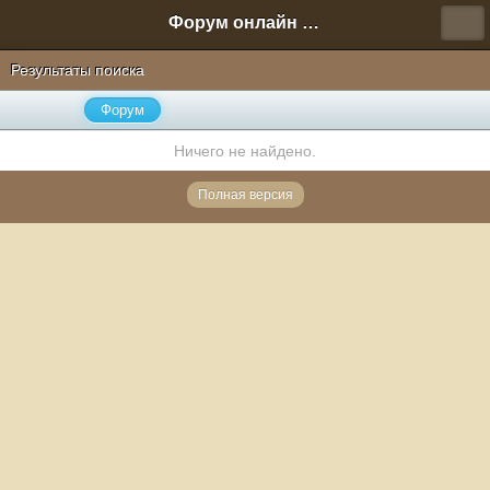
Форум онлайн игры "Новая Эра" (Нюра Биз)
Результаты поиска
Форум
Ничего не найдено.
Полная версия