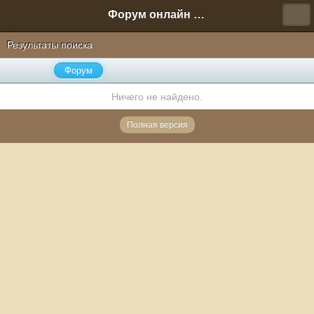
Форум онлайн игры "Новая Эра" (Нюра Биз)
Результаты поиска
Форум
Ничего не найдено.
Полная версия