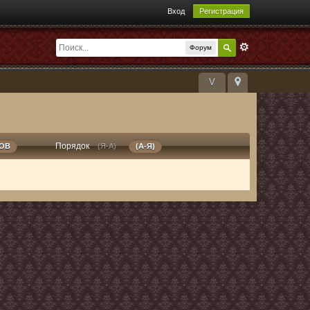
Вход
Регистрация
Форум
V
Порядок
РОВ
(Я-А)
(А-Я)