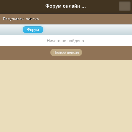
Форум онлайн игры "Новая Эра" (Нюра Биз)
Результаты поиска
Форум
Ничего не найдено.
Полная версия