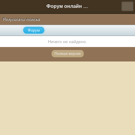
Форум онлайн игры "Новая Эра" (Нюра Биз)
Результаты поиска
Форум
Ничего не найдено.
Полная версия