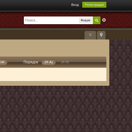
Вход
Регистрация
Форум
V
Порядок
РОВ
(Я-А)
(А-Я)