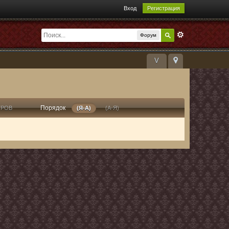
Вход
Регистрация
Форум
V
Порядок
ТРОВ
(Я-А)
(А-Я)