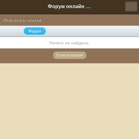
Форум онлайн игры "Новая Эра" (Нюра Биз)
Результаты поиска
Форум
Ничего не найдено.
Полная версия