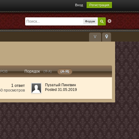
Вход
Регистрация
Форум
V
Порядок
ТРОВ
(Я-А)
(А-Я)
Пузатый Пингвин
1 ответ
Posted 31.05.2019
60 просмотров