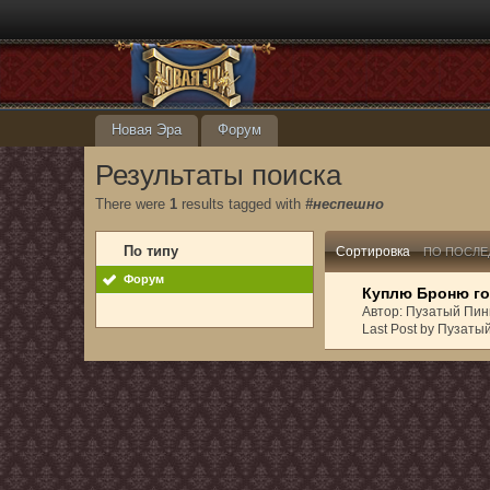
Новая Эра
Форум
Результаты поиска
There were
1
results tagged with
#неспешно
По типу
Сортировка
ПО ПОСЛЕ
Форум
Куплю Броню го
Автор: Пузатый Пин
Last Post by Пузаты