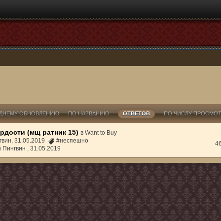
ДНЕМУ ОБНОВЛЕНИЮ
ПО НАЗВАНИЮ
ОТВЕТОВ
ПО ЧИСЛУ ПРОСМО
рдости (мщ ратник 15)
в
Want to Buy
гвин, 31.05.2019
#неспешно
4
й Пингвин ,
31.05.2019