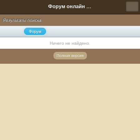
Форум онлайн игры "Новая Эра" (Нюра Биз)
Результаты поиска
Форум
Ничего не найдено.
Полная версия