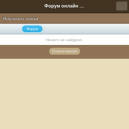
Форум онлайн игры "Новая Эра" (Нюра Биз)
Результаты поиска
Форум
Ничего не найдено.
Полная версия