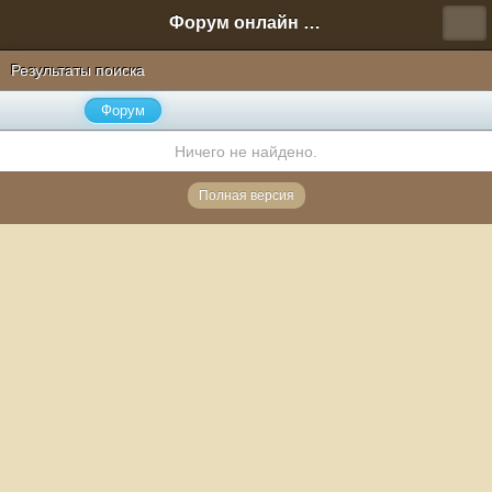
Форум онлайн игры "Новая Эра" (Нюра Биз)
Результаты поиска
Форум
Ничего не найдено.
Полная версия