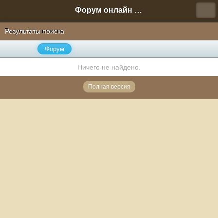
Форум онлайн игры "Новая Эра" (Нюра Биз)
Результаты поиска
Форум
Ничего не найдено.
Полная версия