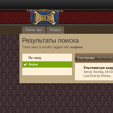
Новая Эра
Форум
Результаты поиска
There were
1
results tagged with
азарта
По типу
Сортировка
ПО ПОСЛЕ
Форум
Ультиматум аза
Автор: Взгляд, 28.0
Last Post by Primus ,