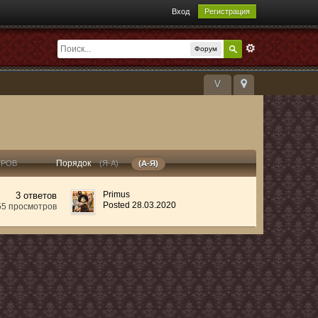
Вход
Регистрация
Форум
V
Порядок
ТРОВ
(Я-А)
(А-Я)
Primus
3 ответов
Posted 28.03.2020
55 просмотров