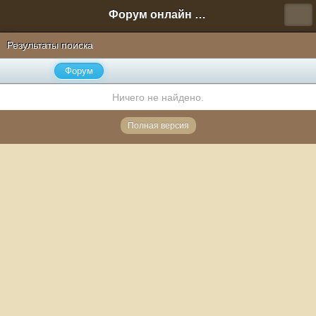
Форум онлайн игры "Новая Эра" (Нюра Биз)
Результаты поиска
Форум
Ничего не найдено.
Полная версия