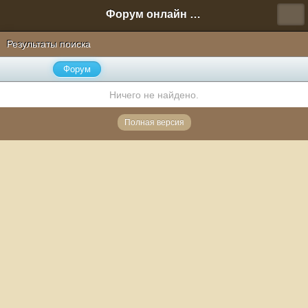
Форум онлайн игры "Новая Эра" (Нюра Биз)
Результаты поиска
Форум
Ничего не найдено.
Полная версия