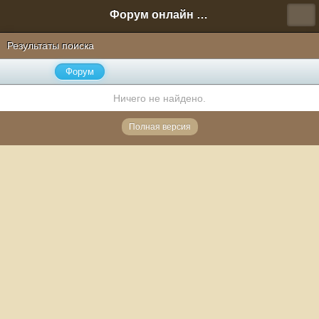
Форум онлайн игры "Новая Эра" (Нюра Биз)
Результаты поиска
Форум
Ничего не найдено.
Полная версия