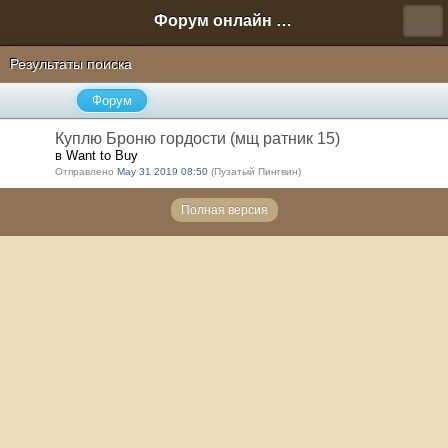
Форум онлайн игры "Новая Эра" (Нюра Биз)
Результаты поиска
Форум
Куплю Броню гордости (мщ ратник 15)
в Want to Buy
Отправлено
May 31 2019 08:50
(Пузатый Пингвин)
Полная версия