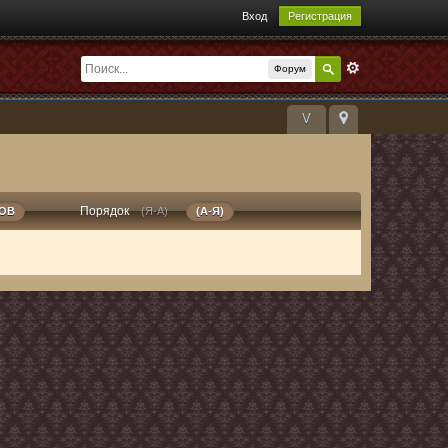
Вход
Регистрация
Форум
V
Порядок
РОВ
(Я-А)
(А-Я)