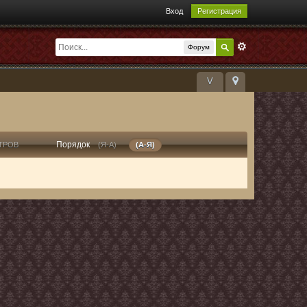
Вход
Регистрация
Форум
V
Порядок
ТРОВ
(Я-А)
(А-Я)