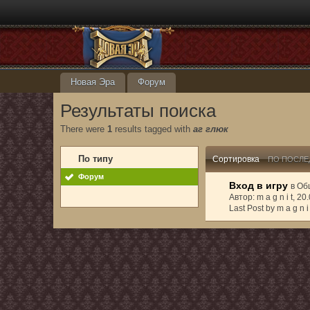
Новая Эра
Форум
Результаты поиска
There were
1
results tagged with
аг глюк
По типу
Сортировка
ПО ПОСЛЕ
Форум
Вход в игру
в
Об
Автор: m a g n i t, 2
Last Post by m a g n i 