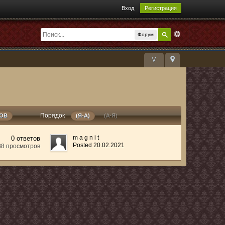
Вход
Регистрация
Форум
V
Порядок
РОВ
(Я-А)
(А-Я)
m a g n i t
0 ответов
Posted 20.02.2021
88 просмотров