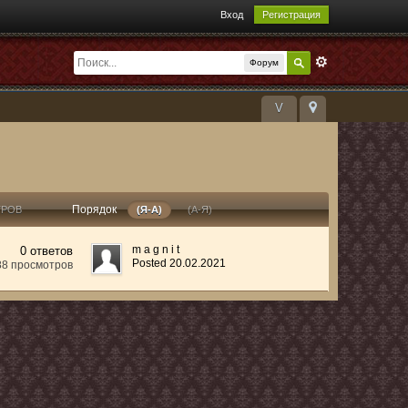
Вход
Регистрация
Форум
V
Порядок
ТРОВ
(Я-А)
(А-Я)
m a g n i t
0 ответов
Posted 20.02.2021
88 просмотров