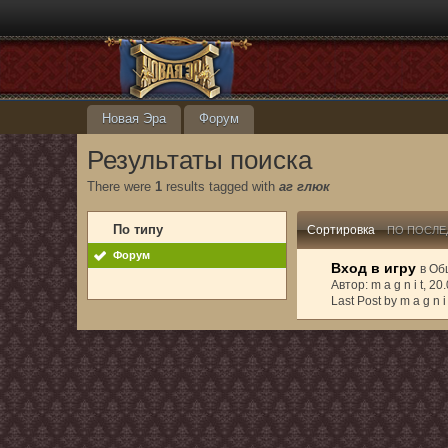
Новая Эра
Форум
Результаты поиска
There were
1
results tagged with
аг глюк
По типу
Сортировка
ПО ПОСЛЕ
Форум
Вход в игру
в
Об
Автор: m a g n i t, 2
Last Post by m a g n i 