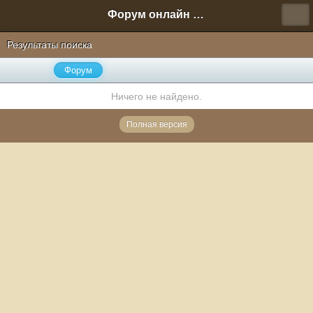
Форум онлайн игры "Новая Эра" (Нюра Биз)
Результаты поиска
Форум
Ничего не найдено.
Полная версия