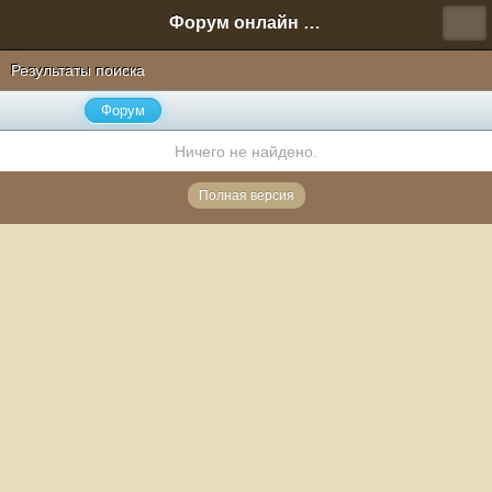
Форум онлайн игры "Новая Эра" (Нюра Биз)
Результаты поиска
Форум
Ничего не найдено.
Полная версия