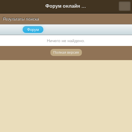
Форум онлайн игры "Новая Эра" (Нюра Биз)
Результаты поиска
Форум
Ничего не найдено.
Полная версия