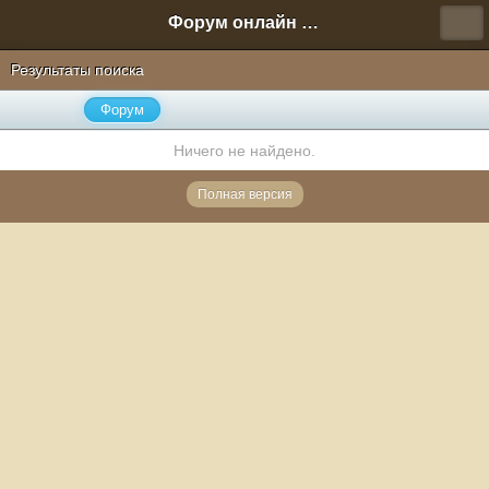
Форум онлайн игры "Новая Эра" (Нюра Биз)
Результаты поиска
Форум
Ничего не найдено.
Полная версия