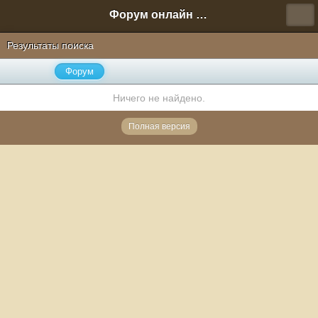
Форум онлайн игры "Новая Эра" (Нюра Биз)
Результаты поиска
Форум
Ничего не найдено.
Полная версия