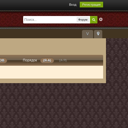
Вход
Регистрация
Форум
V
Порядок
РОВ
(Я-А)
(А-Я)