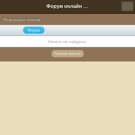
Форум онлайн игры "Новая Эра" (Нюра Биз)
Результаты поиска
Форум
Ничего не найдено.
Полная версия