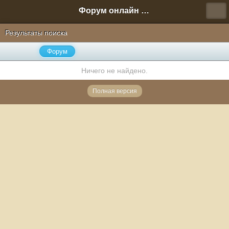
Форум онлайн игры "Новая Эра" (Нюра Биз)
Результаты поиска
Форум
Ничего не найдено.
Полная версия