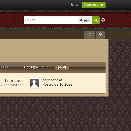
Вход
Регистрация
Форум
V
Порядок
ТРОВ
(Я-А)
(А-Я)
petrosobaka
12 ответов
Posted 09.10.2023
42 просмотров