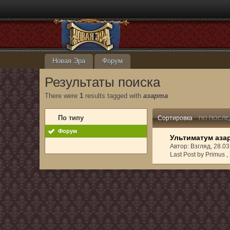
Новая Эра
Форум
Результаты поиска
There were
1
results tagged with
азарта
По типу
Сортировка
ПО ПОСЛЕ
Форум
Ультиматум аза
Автор: Взгляд, 28.0
Last Post by Primus ,