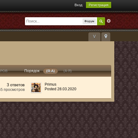
Вход
Регистрация
Форум
V
Порядок
ТРОВ
(Я-А)
(А-Я)
Primus
3 ответов
Posted 28.03.2020
55 просмотров