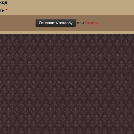
код
сти
*
или
Отмена