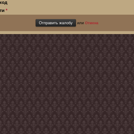
код
сти
*
или
Отмена