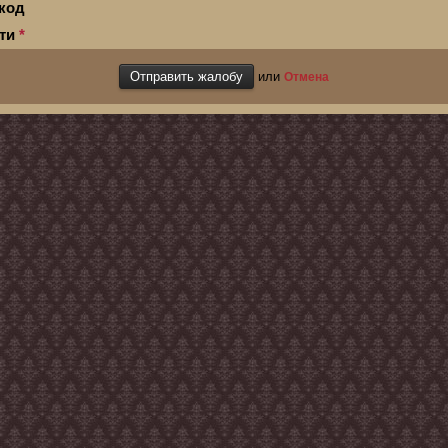
код
сти
*
или
Отмена