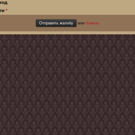
код
сти
*
или
Отмена